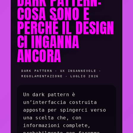
DARK PATTERN:
COSA SONO E
PERCHÉ IL DESIGN
CI INGANNA
ANCORA
DARK PATTERN · UX INGANNEVOLE ·
REGOLAMENTAZIONE · LUGLIO 2026
Un dark pattern è
un’interfaccia costruita
apposta per spingerci verso
una scelta che, con
informazioni complete,