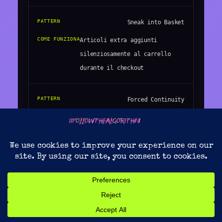
Sneak into Basket
Articoli extra aggiunti
silenziosamente al carrello
durante il checkout
Forced Continuity
La prova gratuita diventa
abbonamento a pagamento senza
preavviso adeguato
Privacy Zuckering
L’utente condivide più dati
personali di quanti avrebbe