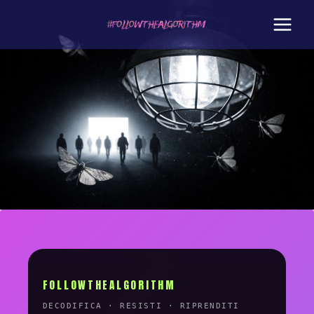
Salta
al
contenuto
FOLLOWTHEALGORITHM
DECODIFICA · RESISTI · RIPRENDITI