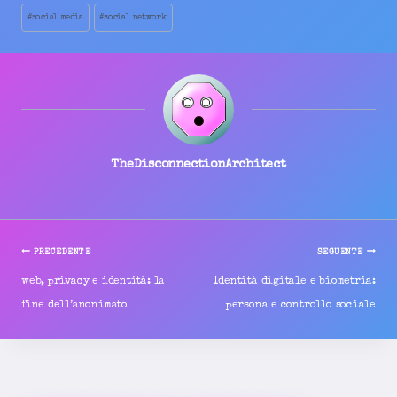
S
articolo:
C
#
social media
#
social network
O
N
T
E
N
T
TheDisconnectionArchitect
PRECEDENTE
SEGUENTE
NAVIGAZIONE
web, privacy e identità: la
Identità digitale e biometria:
fine dell’anonimato
persona e controllo sociale
ARTICOLI