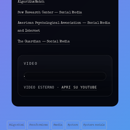
AlgorithmWatch
A
C
C
Pew Research Center — Social Media
E
P
American Psychological Association — Social Media
T
M
and Internet
A
R
K
The Guardian — Social Media
E
T
I
N
G
VIDEO
C
O
O
K
I
E
VIDEO ESTERNO ·
APRI SU YOUTUBE
S
T
O
L
O
A
D
T
H
Tag
#
algoritmi
#
conformismo
#
media
#
potere
#
potere sociale
I